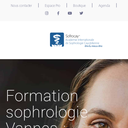
|
|
|
|
Nous contacter
Espace Pro
Boutique
Agenda
Formation
sophrologie