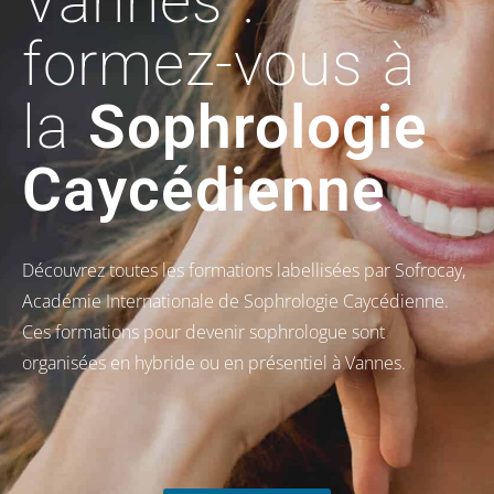
Vannes :
formez-vous à
la
Sophrologie
Caycédienne
Découvrez toutes les formations labellisées par Sofrocay,
Académie Internationale de Sophrologie Caycédienne.
Ces formations pour devenir sophrologue sont
organisées en hybride ou en présentiel à Vannes.