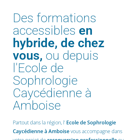
Des formations
accessibles
en
hybride, de chez
vous,
ou depuis
l'Ecole de
Sophrologie
Caycédienne à
Amboise
Partout dans la région, l’
Ecole de Sophrologie
Caycédienne
à Amboise
vous accompagne dans
votre projet de
reconversion professionnelle
ou