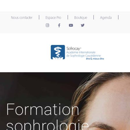
|
|
|
|
Nous contacter
Espace Pro
Boutique
Agenda
Formation
sophrologie