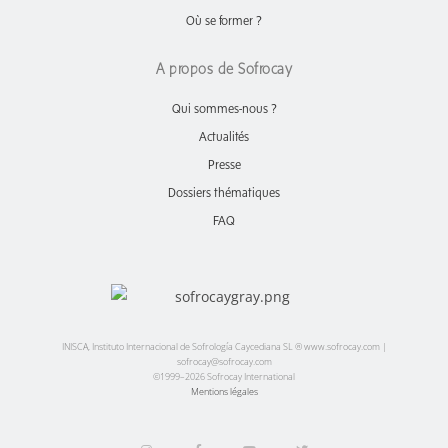
Où se former ?
A propos de Sofrocay
Qui sommes-nous ?
Actualités
Presse
Dossiers thématiques
FAQ
INISCA, Instituto Internacional de Sofrología Caycediana SL ® www.sofrocay.com |
sofrocay@sofrocay.com
©1999–2026 Sofrocay International
Mentions légales