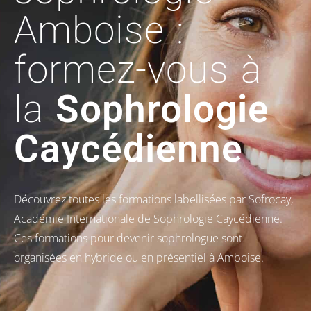
Amboise :
formez-vous à
la
Sophrologie
Caycédienne
Découvrez toutes les formations labellisées par Sofrocay,
Académie Internationale de Sophrologie Caycédienne.
Ces formations pour devenir sophrologue sont
organisées en hybride ou en présentiel à Amboise.