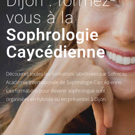
Dijon : formez-
vous à la
Sophrologie
Caycédienne
Découvrez toutes les formations labellisées par Sofrocay,
Académie Internationale de Sophrologie Caycédienne.
Ces formations pour devenir sophrologue sont
organisées en hybride ou en présentiel à Dijon.