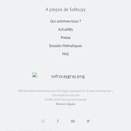
A propos de Sofrocay
Qui sommes-nous ?
Actualités
Presse
Dossiers thématiques
FAQ
INISCA, Instituto Internacional de Sofrología Caycediana SL ® www.sofrocay.com |
sofrocay@sofrocay.com
©1999–2026 Sofrocay International
Mentions légales
Avec la collaboration de ADAUGE