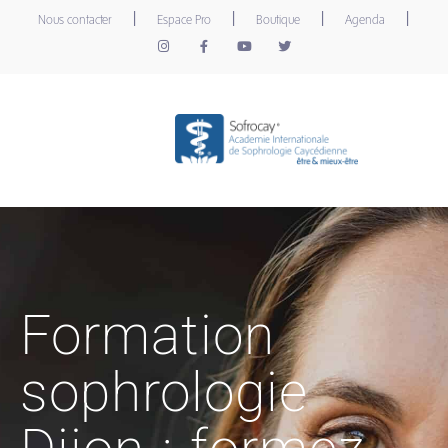
|
|
|
|
Nous contacter
Espace Pro
Boutique
Agenda
Formation
sophrologie