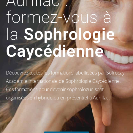
Aurillac :
formez-vous à
la
Sophrologie
Caycédienne
Découvrez toutes les formations labellisées par Sofrocay,
Académie Internationale de Sophrologie Caycédienne.
Ces formations pour devenir sophrologue sont
organisées en hybride ou en présentiel à Aurillac.