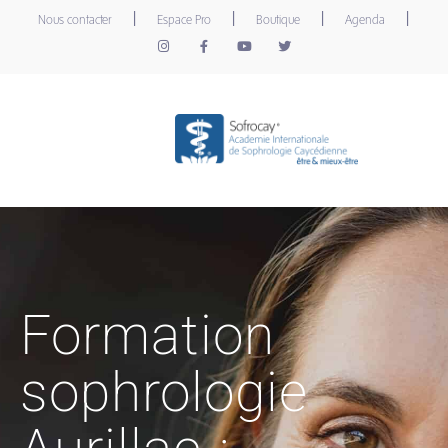
|
|
|
|
Nous contacter
Espace Pro
Boutique
Agenda
Formation
sophrologie