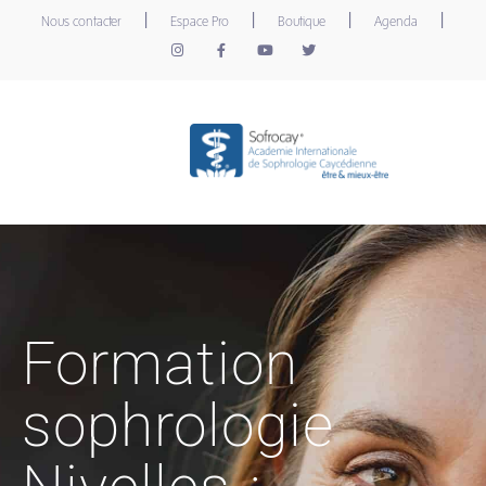
|
|
|
|
Nous contacter
Espace Pro
Boutique
Agenda
Formation
sophrologie