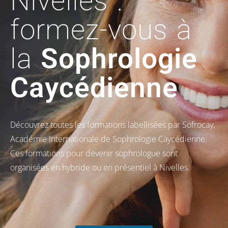
Nivelles :
formez-vous à
la
Sophrologie
Caycédienne
Découvrez toutes les formations labellisées par Sofrocay,
Académie Internationale de Sophrologie Caycédienne.
Ces formations pour devenir sophrologue sont
organisées en hybride ou en présentiel à Nivelles.