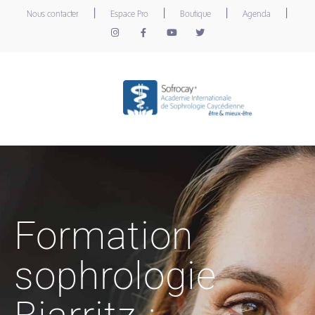
|
|
|
|
Nous contacter
Espace Pro
Boutique
Agenda
Formation
sophrologie