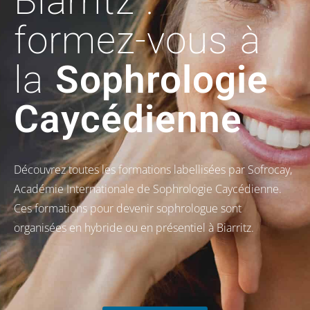
Biarritz :
formez-vous à
la
Sophrologie
Caycédienne
Découvrez toutes les formations labellisées par Sofrocay,
Académie Internationale de Sophrologie Caycédienne.
Ces formations pour devenir sophrologue sont
organisées en hybride ou en présentiel à Biarritz.