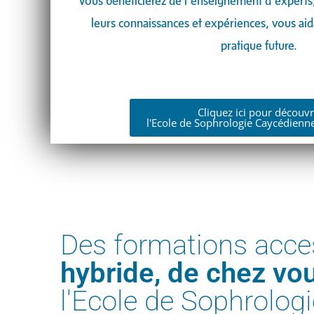
Vous bénéficierez de l’enseignement d’experts,
leurs connaissances et expériences, vous aida
pratique future.
Cliquez ici pour découvr
l'Ecole de Sophrologie Caycédienn
Des formations acce
hybride, de chez vo
l'Ecole de Sophrologi