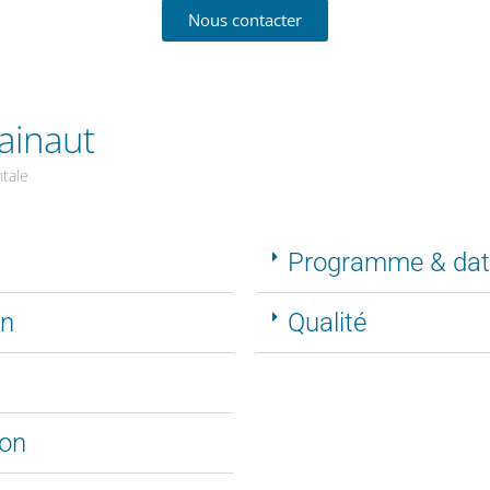
Nous contacter
ainaut
ntale
Programme & dat
on
Qualité
ion