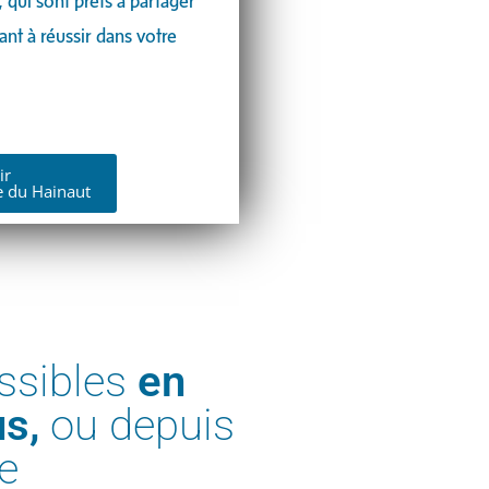
 qui sont prêts à partager
nt à réussir dans votre
ir
e du Hainaut
ssibles
en
us,
ou depuis
e