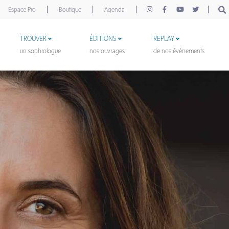
|
|
|
|
Espace Pro
Boutique
Agenda
TROUVER
ÉDITIONS
REPLAY
un sophrologue
nos ouvrages
de nos évènements