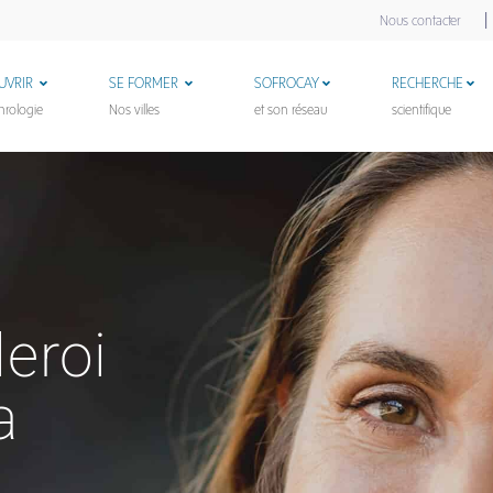
|
Nous contacter
UVRIR
SE FORMER
SOFROCAY
RECHERCHE
hrologie
Nos villes
et son réseau
scientifique
eroi
a