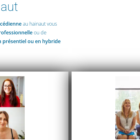
naut
ycédienne
au hainaut vous
rofessionnelle
ou de
 présentiel ou en hybride