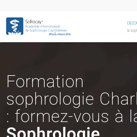
DECO
la sop
Formation
sophrologie Charl
: formez-vous à l
Sophrologie