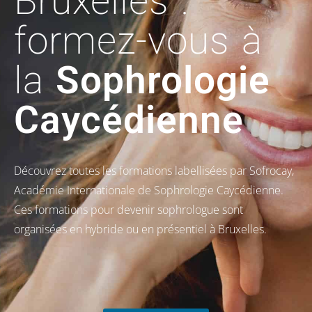
Bruxelles :
formez-vous à
la
Sophrologie
Caycédienne
Découvrez toutes les formations labellisées par Sofrocay,
Académie Internationale de Sophrologie Caycédienne.
Ces formations pour devenir sophrologue sont
organisées en hybride ou en présentiel à Bruxelles.