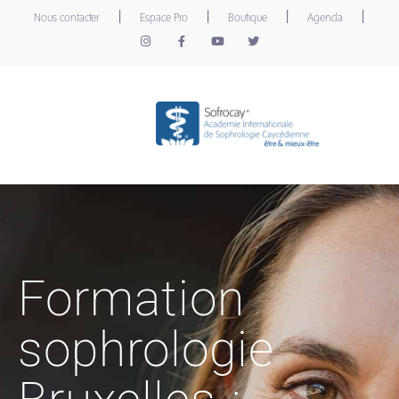
|
|
|
|
Nous contacter
Espace Pro
Boutique
Agenda
Formation
sophrologie