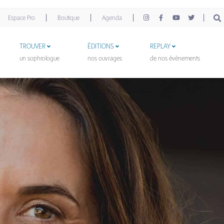
|
|
|
|
Espace Pro
Boutique
Agenda
TROUVER
ÉDITIONS
REPLAY
un sophrologue
nos ouvrages
de nos évènements