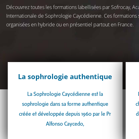
Découvrez toutes les formations labellisées par Sofrocay, A
Internationale de Sophrologie Caycédienne. Ces formations 
organisées en hybride ou en présentiel partout en France.
La sophrologie authentique
La Sophrologie Caycédienne est la
sophrologie dans sa forme authentique
c
créée et développée depuis 1960 par le Pr
d
Alfonso Caycedo,