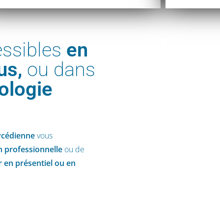
essibles
en
us,
ou dans
ologie
ycédienne
vous
n professionnelle
ou de
 en présentiel ou en