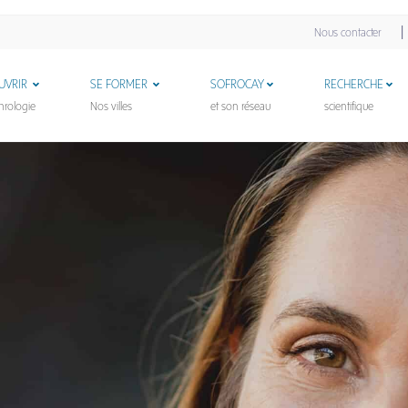
|
Nous contacter
UVRIR
SE FORMER
SOFROCAY
RECHERCHE
hrologie
Nos villes
et son réseau
scientifique
a