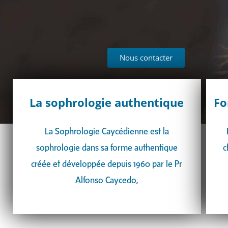
Nous contacter
La sophrologie authentique
Fo
La Sophrologie Caycédienne est la
sophrologie dans sa forme authentique
c
créée et développée depuis 1960 par le Pr
Alfonso Caycedo,