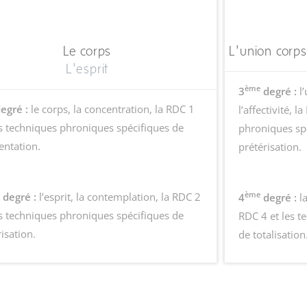
Le corps
L'union corps
L'esprit
ème
3
degré :
l’
egré :
le corps, la concentration, la RDC 1
l’affectivité, 
es techniques phroniques spécifiques de
phroniques sp
entation.
prétérisation.
ème
degré :
l’esprit, la contemplation, la RDC 2
4
degré :
la
es techniques phroniques spécifiques de
RDC 4 et les t
risation.
de totalisation