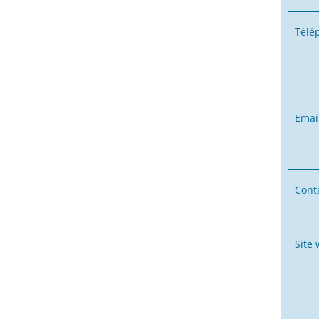
Télé
Emai
Conta
Site 