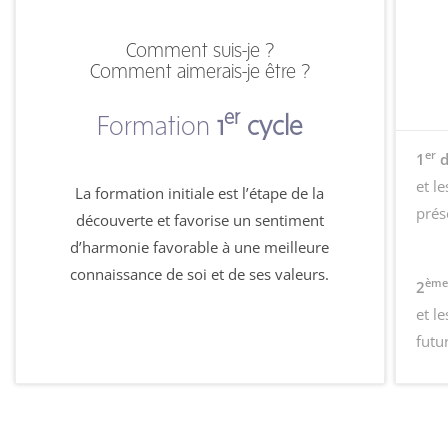
Comment suis-je ?
Comment aimerais-je être ?
er
Formation
1
cycle
er
1
d
et l
La formation initiale est l’étape de la
prés
découverte et favorise un sentiment
d’harmonie favorable à une meilleure
connaissance de soi et de ses valeurs.
ème
2
et l
futu